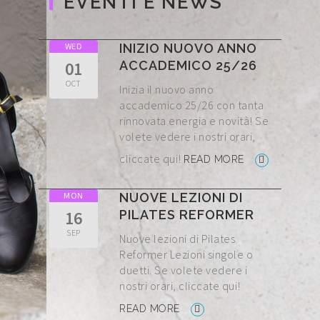
EVENTI E NEWS
WED
INIZIO NUOVO ANNO
01
ACCADEMICO 25/26
OCT
Inizia il nuovo anno
accademico 25/26 con tanta
rinnovata energia e novità! Se
volete vedere i nostri orari,
cliccate qui!
READ MORE
MON
NUOVE LEZIONI DI
16
PILATES REFORMER
SEP
Nuove lezioni di Pilates
Reformer Lezioni singole o
duetti. Se volete vedere i
nostri orari, cliccate qui!
READ MORE