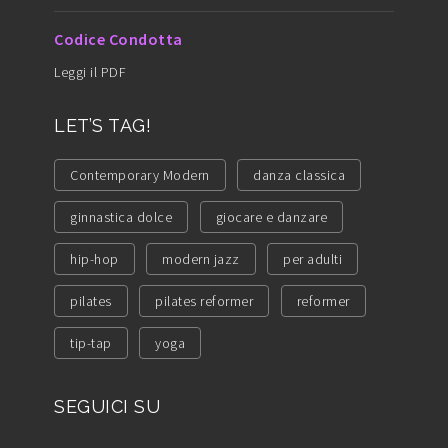
Codice Condotta
Leggi il PDF
LET’S TAG!
Contemporary Modern
danza classica
ginnastica dolce
giocare e danzare
hip-hop
modern jazz
per adulti
pilates
pilates reformer
reformer
tip-tap
yoga
SEGUICI SU