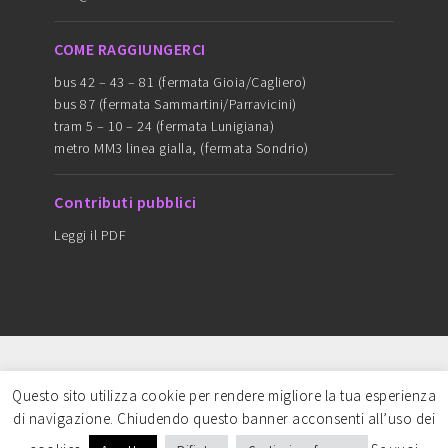
COME RAGGIUNGERCI
bus 42 – 43 – 81 (fermata Gioia/Cagliero)
bus 87 (fermata Sammartini/Parravicini)
tram 5 – 10 – 24 (fermata Lunigiana)
metro MM3 linea gialla, (fermata Sondrio)
Contributi pubblici
Leggi il PDF
Copyright © 2016 ARTEDANZAMILANO - cf
Questo sito utilizza cookie per rendere migliore la tua esperienza
97749680159 - CREDITS: Content strategy & Art
di navigazione. Chiudendo questo banner acconsenti all’uso dei
direction-
Sofia Garampelli
| Web master-
Simona