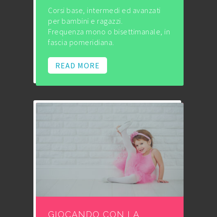
Corsi base, intermedi ed avanzati
per bambini e ragazzi.
Frequenza mono o bisettimanale, in
fascia pomeridiana.
READ MORE
GIOCANDO CON LA