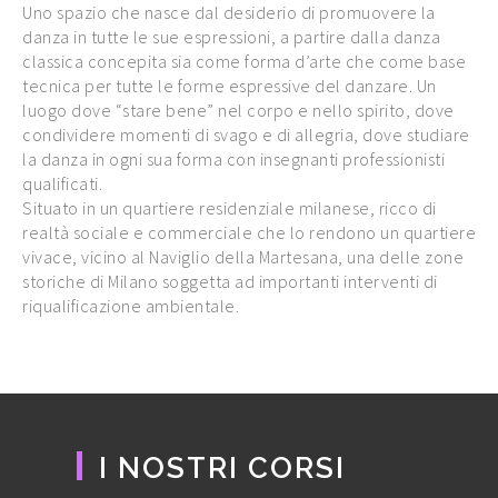
Uno spazio che nasce dal desiderio di promuovere la
danza in tutte le sue espressioni, a partire dalla danza
classica concepita sia come forma d’arte che come base
tecnica per tutte le forme espressive del danzare. Un
luogo dove “stare bene” nel corpo e nello spirito, dove
condividere momenti di svago e di allegria, dove studiare
la danza in ogni sua forma con insegnanti professionisti
qualificati.
Situato in un quartiere residenziale milanese, ricco di
realtà sociale e commerciale che lo rendono un quartiere
vivace, vicino al Naviglio della Martesana, una delle zone
storiche di Milano soggetta ad importanti interventi di
riqualificazione ambientale.
I NOSTRI CORSI